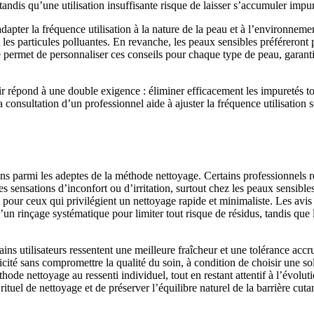
, tandis qu’une utilisation insuffisante risque de laisser s’accumuler imp
dapter la fréquence utilisation à la nature de la peau et à l’environnem
 les particules polluantes. En revanche, les peaux sensibles préféreront 
 permet de personnaliser ces conseils pour chaque type de peau, garanti
oir répond à une double exigence : éliminer efficacement les impuretés to
a consultation d’un professionnel aide à ajuster la fréquence utilisation
ns parmi les adeptes de la méthode nettoyage. Certains professionnels r
es sensations d’inconfort ou d’irritation, surtout chez les peaux sensible
our ceux qui privilégient un nettoyage rapide et minimaliste. Les avis p
d’un rinçage systématique pour limiter tout risque de résidus, tandis qu
rtains utilisateurs ressentent une meilleure fraîcheur et une tolérance ac
cité sans compromettre la qualité du soin, à condition de choisir une so
ode nettoyage au ressenti individuel, tout en restant attentif à l’évolut
rituel de nettoyage et de préserver l’équilibre naturel de la barrière cuta