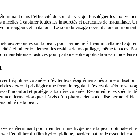
déterminant dans l’efficacité du soin du visage. Privilégier les mouvemen
s micelles à capturer toutes les impuretés et particules de maquillage. U
enir rougeurs et irritations. Le soin du visage devient alors un moment 
 quelques secondes sur la peau, pour permettre à l’eau micellaire d’agir 
acité à éliminer totalement les résidus de maquillage, même tenaces. Pou
ommandations et astuces pour parfaire votre application eau micellaire e
u
ver l’équilibre cutané et d’éviter les désagréments liés à une utilisati
mixtes devront privilégier une formule régulant l’excès de sébum sans agr
es d’inconfort et protège la barrière cutanée. Reconnaître les spécificité
lérance dermatologique. L’avis d’un pharmacien spécialisé permet d’ident
nsibilité de la peau.
 s’avère déterminant pour maintenir une hygiène de la peau optimale et re
rver l’équilibre du film hydrolipidique, barrière naturelle essentielle à 