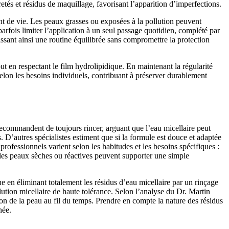
uretés et résidus de maquillage, favorisant l’apparition d’imperfections.
ent de vie. Les peaux grasses ou exposées à la pollution peuvent
parfois limiter l’application à un seul passage quotidien, complété par
ssant ainsi une routine équilibrée sans compromettre la protection
ut en respectant le film hydrolipidique. En maintenant la régularité
 selon les besoins individuels, contribuant à préserver durablement
ecommandent de toujours rincer, arguant que l’eau micellaire peut
s. D’autres spécialistes estiment que si la formule est douce et adaptée
rofessionnels varient selon les habitudes et les besoins spécifiques :
e les peaux sèches ou réactives peuvent supporter une simple
crue en éliminant totalement les résidus d’eau micellaire par un rinçage
lution micellaire de haute tolérance. Selon l’analyse du Dr. Martin
ion de la peau au fil du temps. Prendre en compte la nature des résidus
née.