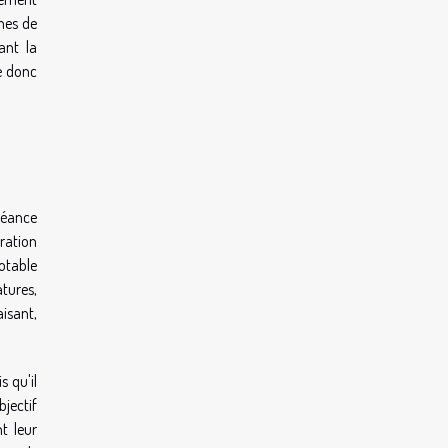
mes de
ant la
e donc
séance
ration
otable
tures,
aisant,
s qu'il
bjectif
t leur