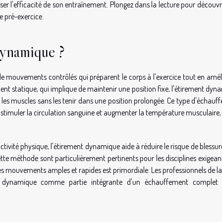
iser l'efficacité de son entraînement. Plongez dans la lecture pour découvr
e pré-exercice.
dynamique ?
e mouvements contrôlés qui préparent le corps à l'exercice tout en amél
nt statique, qui implique de maintenir une position fixe, l'étirement dyn
 les muscles sans les tenir dans une position prolongée. Ce type d'échau
 stimuler la circulation sanguine et augmenter la température musculaire,
ivité physique, l'étirement dynamique aide à réduire le risque de blessur
ette méthode sont particulièrement pertinents pour les disciplines exigean
r des mouvements amples et rapides est primordiale. Les professionnels de l
t dynamique comme partie intégrante d'un échauffement complet