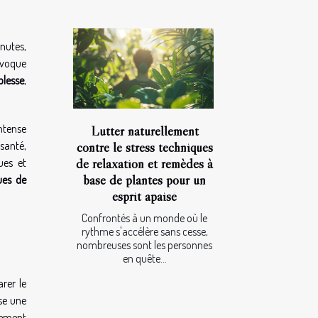
inutes,
rovoque
plesse
,
ntense
Lutter naturellement
contre le stress techniques
 santé,
de relaxation et remèdes à
ues et
base de plantes pour un
ues de
esprit apaisé
Confrontés à un monde où le
rythme s'accélère sans cesse,
nombreuses sont les personnes
en quête...
rer le
ise une
vement