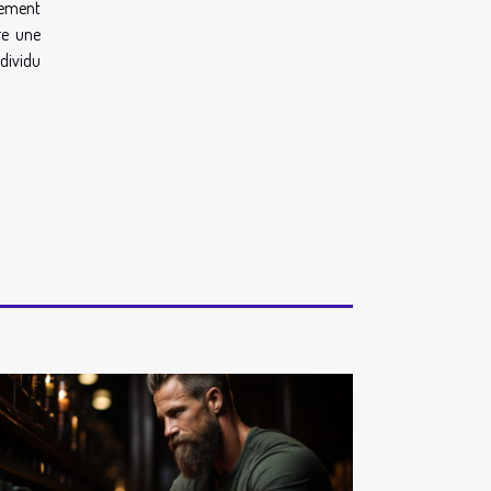
fement
re une
dividu