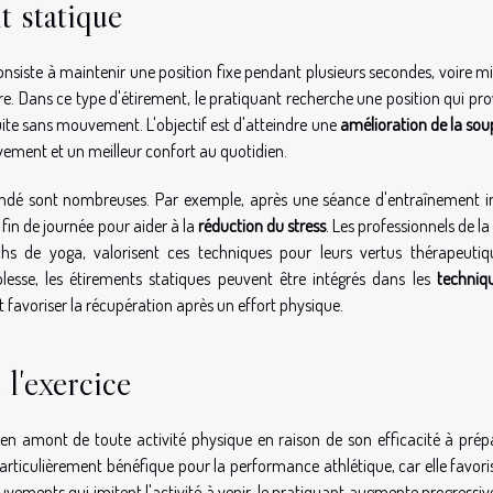
t statique
nsiste à maintenir une position fixe pendant plusieurs secondes, voire m
re. Dans ce type d'étirement, le pratiquant recherche une position qui p
uite sans mouvement. L'objectif est d'atteindre une
amélioration de la sou
ement et un meilleur confort au quotidien.
andé sont nombreuses. Par exemple, après une séance d'entraînement i
 fin de journée pour aider à la
réduction du stress
. Les professionnels de la
hs de yoga, valorisent ces techniques pour leurs vertus thérapeutiq
lesse, les étirements statiques peuvent être intégrés dans les
techniq
t favoriser la récupération après un effort physique.
l'exercice
amont de toute activité physique en raison de son efficacité à prépa
articulièrement bénéfique pour la performance athlétique, car elle favor
uvements qui imitent l'activité à venir, le pratiquant augmente progressi