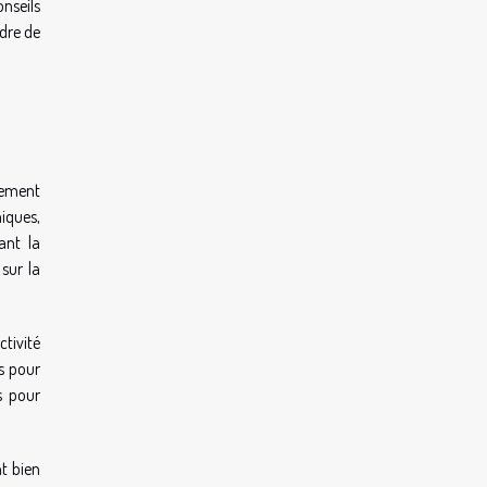
onseils
adre de
irement
miques,
ant la
sur la
tivité
es pour
s pour
t bien