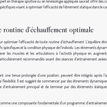
pert en thérapie sportive ou en kinésiologie appliquée saurait offrir des c
écifiques visant à optimiser l'efficacité de l'étirement statique dans le c
routine d'échauffement optimale
r optimiser l'efficacité de toute routine d'échauffement. L'équilibre ét
fs spécifiques et la condition physique de l'individu. Les étirements dyna
er les muscles et les articulations à l'activité physique en augment
t particulièrement recommandés avant des séances d'entraînement axées 
nt une tenue prolongée d'une position, peuvent être intégrés après l'ac
 la flexibilité. Il est suggéré de commencer par des étirements dynamiqu
me d'entraînement principal et de terminer par des étirements statique
rées comme une composante fondamentale d'un programme d'entraînemen