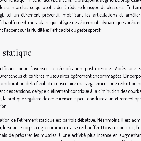
ses muscles, ce qui peut aider à réduire le risque de blessures. En ter
it tel un étirement préventif, mobilisant les articulations et amélior
Un échauffement musculaire qui intègre des étirements dynamiques prépar
accent sur la fluidité et l'efficacité du geste sportif.
 statique
efficace pour favoriser la récupération post-exercice. Après une 
ouver tendus et les fibres musculaires légèrement endommagées. L'incorpo
mélioration de la flexibilité musculaire mais également une réduction n
nt des tensions, ce type d'étirement contribue à la diminution des courba
rs, la pratique régulière de ces étirements peut conduire à un étirement ap
tion.
tion de l'étirement statique est parfois débattue. Néanmoins, il est admi
r, lorsque le corps a déjà commencé à se réchauffer. Dans ce contexte, l'o
ais de préparer les muscles à une activité plus intense en augmentan