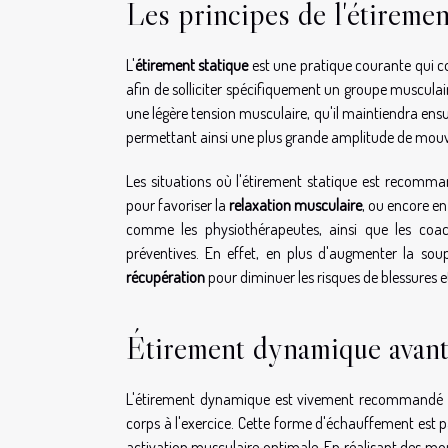
Les principes de l'étiremen
L'
étirement statique
est une pratique courante qui co
afin de solliciter spécifiquement un groupe musculai
une légère tension musculaire, qu'il maintiendra ens
permettant ainsi une plus grande amplitude de mouv
Les situations où l'étirement statique est recomm
pour favoriser la
relaxation musculaire
, ou encore en
comme les physiothérapeutes, ainsi que les coac
préventives. En effet, en plus d'augmenter la soup
récupération
pour diminuer les risques de blessures e
Étirement dynamique avant 
L'étirement dynamique est vivement recommandé en 
corps à l'exercice. Cette forme d'échauffement est p
activation musculaire optimale. En réalisant des mo