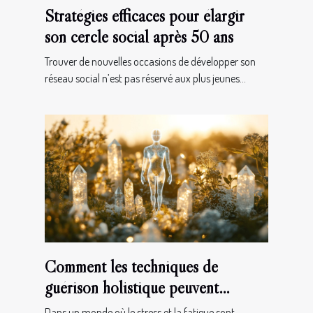
Stratégies efficaces pour élargir
son cercle social après 50 ans
Trouver de nouvelles occasions de développer son
réseau social n’est pas réservé aux plus jeunes...
Comment les techniques de
guérison holistique peuvent
transformer votre bien-être ?
Dans un monde où le stress et la fatigue sont