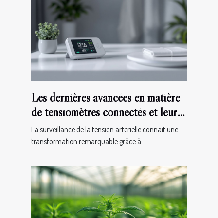
Les dernières avancées en matière
de tensiomètres connectés et leur
impact sur la santé quotidienne
La surveillance de la tension artérielle connaît une
transformation remarquable grâce à...