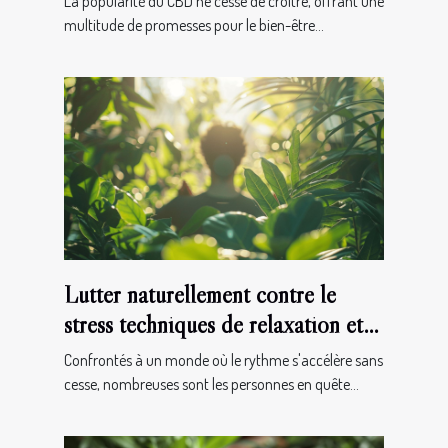
La popularité du CBD ne cesse de croître, offrant une
multitude de promesses pour le bien-être...
Lutter naturellement contre le
stress techniques de relaxation et
remèdes à base de plantes pour un
Confrontés à un monde où le rythme s'accélère sans
esprit apaisé
cesse, nombreuses sont les personnes en quête...