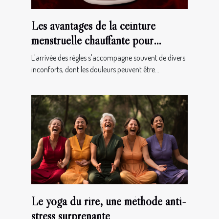
Les avantages de la ceinture
menstruelle chauffante pour
soulager les douleurs de règles
L'arrivée des règles s'accompagne souvent de divers
inconforts, dont les douleurs peuvent être...
Le yoga du rire, une méthode anti-
stress surprenante