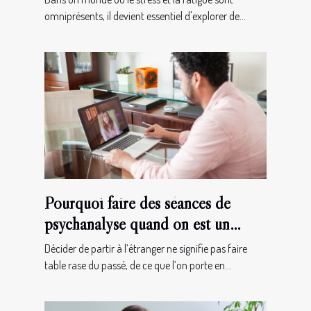
omniprésents, il devient essentiel d'explorer de...
Pourquoi faire des séances de
psychanalyse quand on est un
français à l’étranger ?
Décider de partir à l’étranger ne signifie pas faire
table rase du passé, de ce que l’on porte en...