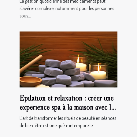
La gestion quotidienne des médicaments peut
s'avérer complexe, notamment pour les personnes
sous...
Épilation et relaxation : créer une
expérience spa à la maison avec la
gomme dépilatoire
L'art de transformer les rituels de beauté en séances
de bien-être est une quête intemporelle....