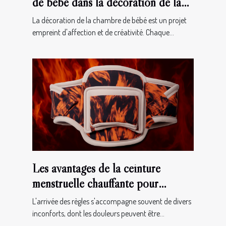
de bébé dans la décoration de la
chambre
La décoration de la chambre de bébé est un projet
empreint d'affection et de créativité. Chaque...
Les avantages de la ceinture
menstruelle chauffante pour
soulager les douleurs de règles
L'arrivée des règles s'accompagne souvent de divers
inconforts, dont les douleurs peuvent être...