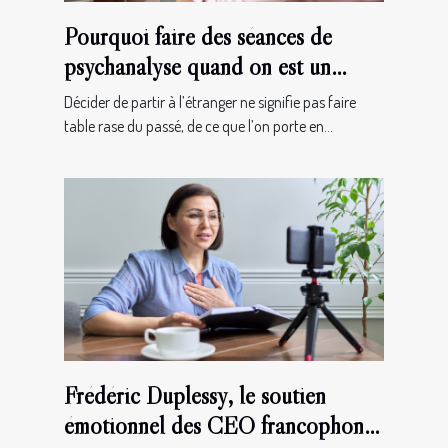
Pourquoi faire des séances de
psychanalyse quand on est un
français à l’étranger ?
Décider de partir à l’étranger ne signifie pas faire
table rase du passé, de ce que l’on porte en...
Frédéric Duplessy, le soutien
émotionnel des CEO francophones