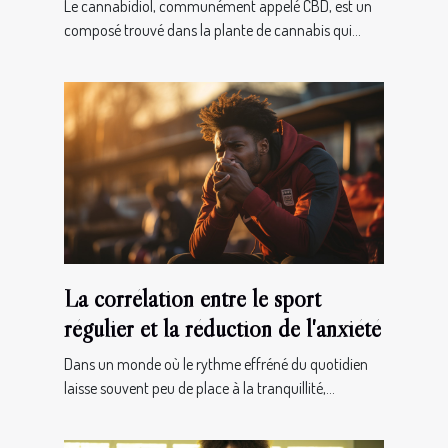
douleurs musculaires
Le cannabidiol, communément appelé CBD, est un
composé trouvé dans la plante de cannabis qui...
La corrélation entre le sport
régulier et la réduction de l'anxiété
Dans un monde où le rythme effréné du quotidien
laisse souvent peu de place à la tranquillité,...