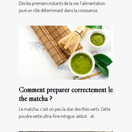
alimentation saine dès la naissance
Dès les premiers instants de la vie, l’alimentation
?
joue un rôle déterminant dans la croissance...
Comment préparer correctement le
thé matcha ?
Le matcha, c’est un peu la star des thés verts. Cette
poudre verte ultra-fine intrigue, séduit… et...